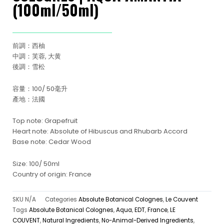
(100ml/50ml)
前調：西柚
中調：芙蓉, 大黄
後調：雪松
容量：100/ 50毫升
產地：法國
Top note: Grapefruit
Heart note: Absolute of Hibuscus and Rhubarb Accord
Base note: Cedar Wood
Size: 100/ 50ml
Country of origin: France
SKU
N/A
Categories
Absolute Botanical Colognes
,
Le Couvent
Tags
Absolute Botanical Colognes
,
Aqua
,
EDT
,
France
,
LE
COUVENT
,
Natural Ingredients
,
No-Animal-Derived Ingredients
,