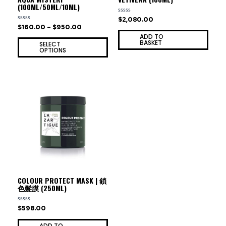
(100ML/50ML/10ML)
$
2,080.00
Rated
0
$
160.00
–
$
950.00
Rated
out
0
ADD TO
of
out
BASKET
5
SELECT
of
OPTIONS
5
COLOUR PROTECT MASK | 鎖
色髮膜 (250ML)
$
598.00
Rated
0
out
ADD TO
of