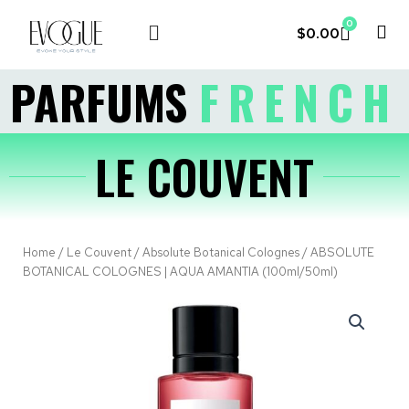
0
$
0.00
LE COUVENT
MY ACCOUNT
PARFUMS
FRENCH
LE COUVENT
Home
/
Le Couvent
/
Absolute Botanical Colognes
/ ABSOLUTE
BOTANICAL COLOGNES | AQUA AMANTIA (100ml/50ml)